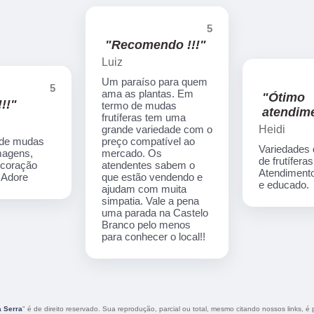
5
"Recomendo !!!"
Luiz
Um paraíso para quem
5
ama as plantas. Em
"Ótimo
!!"
termo de mudas
atendime
frutíferas tem uma
Heidi
grande variedade com o
 de mudas
preço compatível ao
Variedades
imagens,
mercado. Os
de frutíferas
ecoração
atendentes sabem o
Atendimento
. Adore
que estão vendendo e
e educado.
ajudam com muita
simpatia. Vale a pena
uma parada na Castelo
Branco pelo menos
para conhecer o local!!
 Serra
" é de direito reservado. Sua reprodução, parcial ou total, mesmo citando nossos links, é p