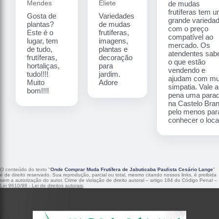
Mendes
Eliete
de mudas
frutíferas tem 
Gosta de
Variedades
grande varieda
plantas?
de mudas
com o preço
Este é o
frutíferas,
compatível ao
lugar, tem
imagens,
mercado. Os
de tudo,
plantas e
atendentes sa
frutíferas,
decoração
o que estão
hortaliças,
para
vendendo e
tudo!!!!
jardim.
ajudam com mu
Muito
Adore
simpatia. Vale a
bom!!!!
pena uma para
na Castelo Bra
pelo menos par
conhecer o local
O conteúdo do texto "
Onde Comprar Muda Frutífera de Jabuticaba Paulista Cesário Lange
"
é de direito reservado. Sua reprodução, parcial ou total, mesmo citando nossos links, é proibida
sem a autorização do autor. Crime de violação de direito autoral – artigo 184 do Código Penal –
Lei 9610/98 - Lei de direitos autorais
.