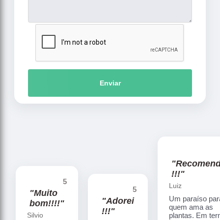
Enviar
"Recomen
!!!"
5
Luiz
5
"Muito
Um paraíso par
"Adorei
bom!!!!"
quem ama as
!!!"
Silvio
plantas. Em te