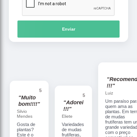
Enviar
"Recomen
!!!"
5
Luiz
5
"Muito
Um paraíso par
"Adorei
bom!!!!"
quem ama as
!!!"
Silvio
plantas. Em te
Mendes
Eliete
de mudas
frutíferas tem 
Gosta de
Variedades
grande varieda
plantas?
de mudas
com o preço
Este é o
frutíferas,