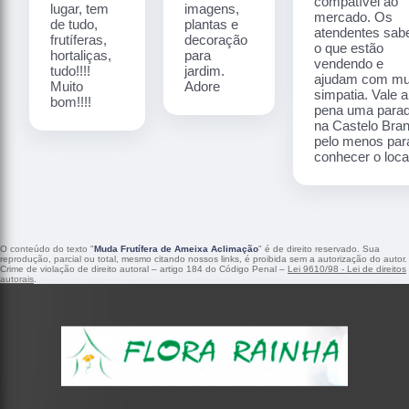
compatível ao
lugar, tem
imagens,
mercado. Os
de tudo,
plantas e
atendentes sa
frutíferas,
decoração
o que estão
hortaliças,
para
vendendo e
tudo!!!!
jardim.
ajudam com mu
Muito
Adore
simpatia. Vale a
bom!!!!
pena uma para
na Castelo Bra
pelo menos par
conhecer o local
O conteúdo do texto "
Muda Frutífera de Ameixa Aclimação
" é de direito reservado. Sua
reprodução, parcial ou total, mesmo citando nossos links, é proibida sem a autorização do autor.
Crime de violação de direito autoral – artigo 184 do Código Penal –
Lei 9610/98 - Lei de direitos
autorais
.