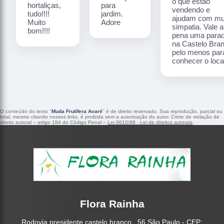
o que estão
hortaliças,
para
vendendo e
tudo!!!!
jardim.
ajudam com mu
Muito
Adore
simpatia. Vale a
bom!!!!
pena uma para
na Castelo Bra
pelo menos par
conhecer o local
O conteúdo do texto "
Muda Frutífera Avaré
" é de direito reservado. Sua reprodução, parcial ou
total, mesmo citando nossos links, é proibida sem a autorização do autor. Crime de violação de
direito autoral – artigo 184 do Código Penal –
Lei 9610/98 - Lei de direitos autorais
.
Flora Rainha
Rodovia presidente castelo branco , 56 São Paulo - CEP: