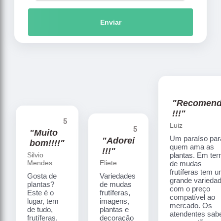
Enviar
"Recomen
!!!"
5
Luiz
5
"Muito
Um paraíso par
"Adorei
bom!!!!"
quem ama as
!!!"
Silvio
plantas. Em te
Mendes
Eliete
de mudas
frutíferas tem 
Gosta de
Variedades
grande varieda
plantas?
de mudas
com o preço
Este é o
frutíferas,
compatível ao
lugar, tem
imagens,
mercado. Os
de tudo,
plantas e
atendentes sa
frutíferas,
decoração