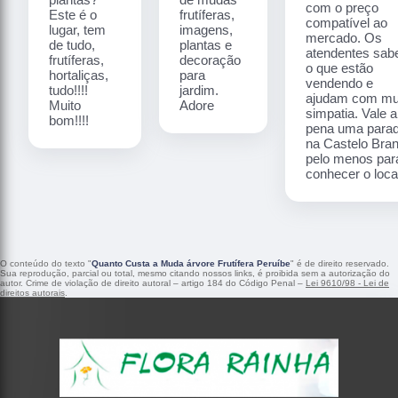
com o preço
Este é o
frutíferas,
compatível ao
lugar, tem
imagens,
mercado. Os
de tudo,
plantas e
atendentes sa
frutíferas,
decoração
o que estão
hortaliças,
para
vendendo e
tudo!!!!
jardim.
ajudam com mu
Muito
Adore
simpatia. Vale a
bom!!!!
pena uma para
na Castelo Bra
pelo menos par
conhecer o local
O conteúdo do texto "
Quanto Custa a Muda árvore Frutífera Peruíbe
" é de direito reservado.
Sua reprodução, parcial ou total, mesmo citando nossos links, é proibida sem a autorização do
autor. Crime de violação de direito autoral – artigo 184 do Código Penal –
Lei 9610/98 - Lei de
direitos autorais
.