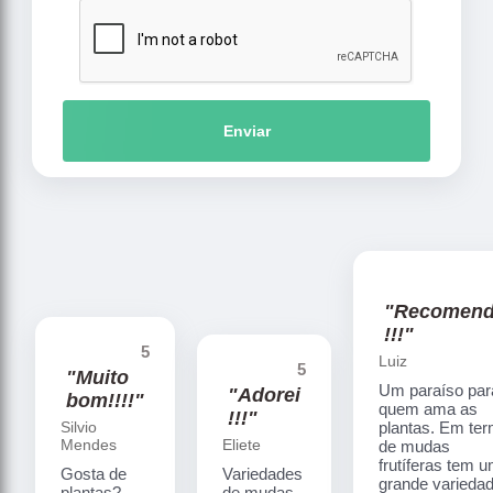
Enviar
"Recomen
!!!"
5
Luiz
5
"Muito
Um paraíso par
"Adorei
bom!!!!"
quem ama as
!!!"
Silvio
plantas. Em te
Mendes
Eliete
de mudas
frutíferas tem 
Gosta de
Variedades
grande varieda
plantas?
de mudas