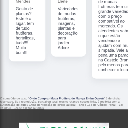
Mendes
Eliete
de mudas
frutíferas tem 
Gosta de
Variedades
grande varieda
plantas?
de mudas
com o preço
Este é o
frutíferas,
compatível ao
lugar, tem
imagens,
mercado. Os
de tudo,
plantas e
atendentes sa
frutíferas,
decoração
o que estão
hortaliças,
para
vendendo e
tudo!!!!
jardim.
ajudam com mu
Muito
Adore
simpatia. Vale a
bom!!!!
pena uma para
na Castelo Bra
pelo menos par
conhecer o local
O conteúdo do texto "
Onde Comprar Muda Frutífera de Manga Embu Guaçú
" é de direito
reservado. Sua reprodução, parcial ou total, mesmo citando nossos links, é proibida sem a
autorização do autor. Crime de violação de direito autoral – artigo 184 do Código Penal –
Lei
9610/98 - Lei de direitos autorais
.