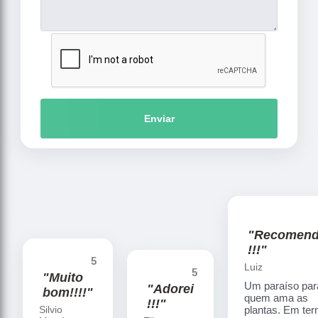
Enviar
"Recomen
!!!"
5
Luiz
5
"Muito
Um paraíso par
"Adorei
bom!!!!"
quem ama as
!!!"
Silvio
plantas. Em te