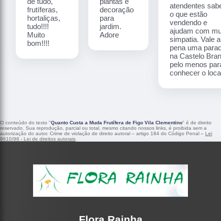
de tudo,
plantas e
atendentes sa
frutíferas,
decoração
o que estão
hortaliças,
para
vendendo e
tudo!!!!
jardim.
ajudam com mu
Muito
Adore
simpatia. Vale a
bom!!!!
pena uma para
na Castelo Bra
pelo menos par
conhecer o local
O conteúdo do texto "
Quanto Custa a Muda Frutífera de Figo Vila Clementino
" é de direito
reservado. Sua reprodução, parcial ou total, mesmo citando nossos links, é proibida sem a
autorização do autor. Crime de violação de direito autoral – artigo 184 do Código Penal –
Lei
9610/98 - Lei de direitos autorais
.
Flora Rainha