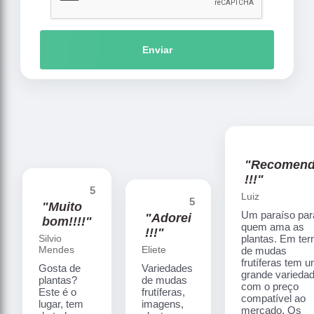
Enviar
"Recomen
!!!"
5
Luiz
5
"Muito
Um paraíso par
"Adorei
bom!!!!"
quem ama as
!!!"
Silvio
plantas. Em te
Mendes
Eliete
de mudas
frutíferas tem 
Gosta de
Variedades
grande varieda
plantas?
de mudas
com o preço
Este é o
frutíferas,
compatível ao
lugar, tem
imagens,
mercado. Os