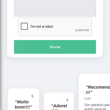
Enviar
"Recomen
!!!"
5
Luiz
5
"Muito
Um paraíso par
"Adorei
bom!!!!"
quem ama as