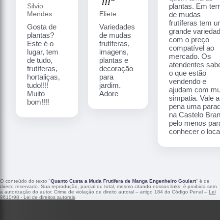
!!!"
Silvio
plantas. Em te
Mendes
Eliete
de mudas
frutíferas tem 
Gosta de
Variedades
grande varieda
plantas?
de mudas
com o preço
Este é o
frutíferas,
compatível ao
lugar, tem
imagens,
mercado. Os
de tudo,
plantas e
atendentes sa
frutíferas,
decoração
o que estão
hortaliças,
para
vendendo e
tudo!!!!
jardim.
ajudam com mu
Muito
Adore
simpatia. Vale a
bom!!!!
pena uma para
na Castelo Bra
pelo menos par
conhecer o local
O conteúdo do texto "
Quanto Custa a Muda Frutífera de Manga Engenheiro Goulart
" é de
direito reservado. Sua reprodução, parcial ou total, mesmo citando nossos links, é proibida sem
a autorização do autor. Crime de violação de direito autoral – artigo 184 do Código Penal –
Lei
9610/98 - Lei de direitos autorais
.