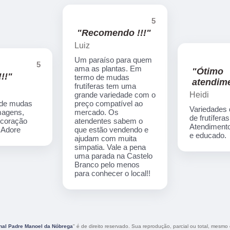
5
"Recomendo !!!"
Luiz
Um paraíso para quem
5
ama as plantas. Em
"Ótimo
!!"
termo de mudas
atendime
frutíferas tem uma
Heidi
grande variedade com o
 de mudas
preço compatível ao
Variedades
imagens,
mercado. Os
de frutíferas
ecoração
atendentes sabem o
Atendimento
. Adore
que estão vendendo e
e educado.
ajudam com muita
simpatia. Vale a pena
uma parada na Castelo
Branco pelo menos
para conhecer o local!!
onal Padre Manoel da Nóbrega
" é de direito reservado. Sua reprodução, parcial ou total, mesmo