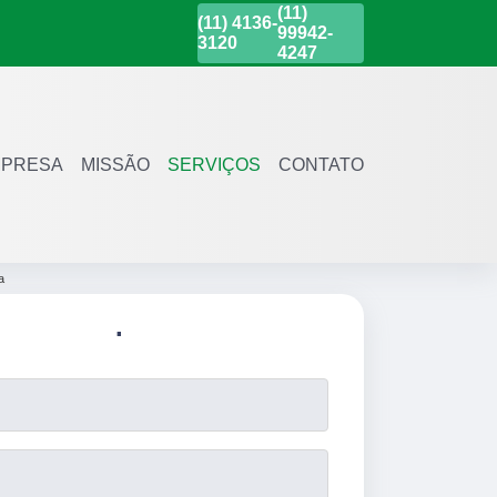
(11)
(11)
4136-
99942-
3120
4247
PRESA
MISSÃO
SERVIÇOS
CONTATO
a
.