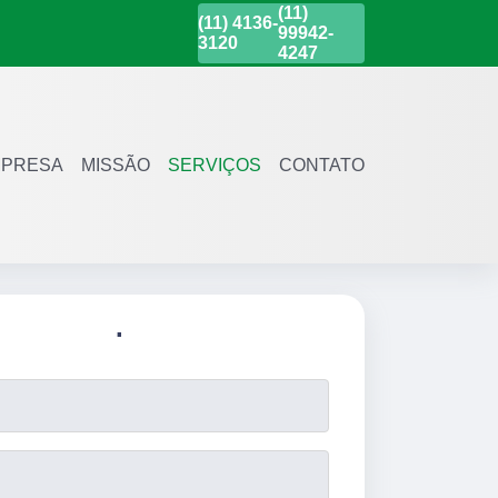
(11)
(11)
4136-
99942-
3120
4247
PRESA
MISSÃO
SERVIÇOS
CONTATO
.