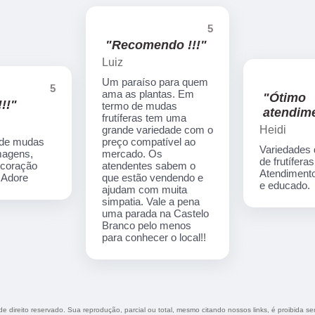
5
"Recomendo !!!"
Luiz
Um paraíso para quem
5
ama as plantas. Em
"Ótimo
!!"
termo de mudas
atendime
frutíferas tem uma
Heidi
grande variedade com o
 de mudas
preço compatível ao
Variedades
imagens,
mercado. Os
de frutíferas
ecoração
atendentes sabem o
Atendimento
. Adore
que estão vendendo e
e educado.
ajudam com muita
simpatia. Vale a pena
uma parada na Castelo
Branco pelo menos
para conhecer o local!!
 de direito reservado. Sua reprodução, parcial ou total, mesmo citando nossos links, é proibida se