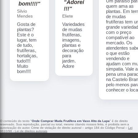
Um paraíso par
"Adorei
bom!!!!"
quem ama as
!!!"
Silvio
plantas. Em te
Mendes
Eliete
de mudas
frutíferas tem 
Gosta de
Variedades
grande varieda
plantas?
de mudas
com o preço
Este é o
frutíferas,
compatível ao
lugar, tem
imagens,
mercado. Os
de tudo,
plantas e
atendentes sa
frutíferas,
decoração
o que estão
hortaliças,
para
vendendo e
tudo!!!!
jardim.
ajudam com mu
Muito
Adore
simpatia. Vale a
bom!!!!
pena uma para
na Castelo Bra
pelo menos par
conhecer o local
O conteúdo do texto "
Onde Comprar Muda Frutífera em Vaso Alto da Lapa
" é de direito
reservado. Sua reprodução, parcial ou total, mesmo citando nossos links, é proibida sem a
autorização do autor. Crime de violação de direito autoral – artigo 184 do Código Penal –
Lei
9610/98 - Lei de direitos autorais
.