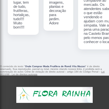
compatível ao
lugar, tem
imagens,
mercado. Os
de tudo,
plantas e
atendentes sa
frutíferas,
decoração
o que estão
hortaliças,
para
vendendo e
tudo!!!!
jardim.
ajudam com mu
Muito
Adore
simpatia. Vale a
bom!!!!
pena uma para
na Castelo Bra
pelo menos par
conhecer o local
O conteúdo do texto "
Onde Comprar Muda Frutífera de Romã Vila Mazzei
" é de direito
reservado. Sua reprodução, parcial ou total, mesmo citando nossos links, é proibida sem a
autorização do autor. Crime de violação de direito autoral – artigo 184 do Código Penal –
Lei
9610/98 - Lei de direitos autorais
.