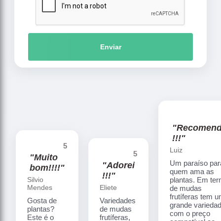
Enviar
"Recomen
!!!"
5
Luiz
5
"Muito
Um paraíso par
"Adorei
bom!!!!"
quem ama as
!!!"
Silvio
plantas. Em te
Mendes
Eliete
de mudas
frutíferas tem 
Gosta de
Variedades
grande varieda
plantas?
de mudas
com o preço
Este é o
frutíferas,