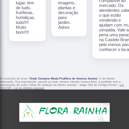
compatível ao
lugar, tem
imagens,
mercado. Os
de tudo,
plantas e
atendentes sa
frutíferas,
decoração
o que estão
hortaliças,
para
vendendo e
tudo!!!!
jardim.
ajudam com mu
Muito
Adore
simpatia. Vale a
bom!!!!
pena uma para
na Castelo Bra
pelo menos par
conhecer o local
O conteúdo do texto "
Onde Comprar Muda Frutífera de Ameixa Santos
" é de direito
reservado. Sua reprodução, parcial ou total, mesmo citando nossos links, é proibida sem a
autorização do autor. Crime de violação de direito autoral – artigo 184 do Código Penal –
Lei
9610/98 - Lei de direitos autorais
.