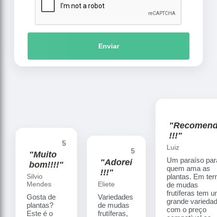
Enviar
"Recomen
!!!"
5
Luiz
5
"Muito
Um paraíso par
"Adorei
bom!!!!"
quem ama as
!!!"
Silvio
plantas. Em te
Mendes
Eliete
de mudas
frutíferas tem 
Gosta de
Variedades
grande varieda
plantas?
de mudas
com o preço
Este é o
frutíferas,