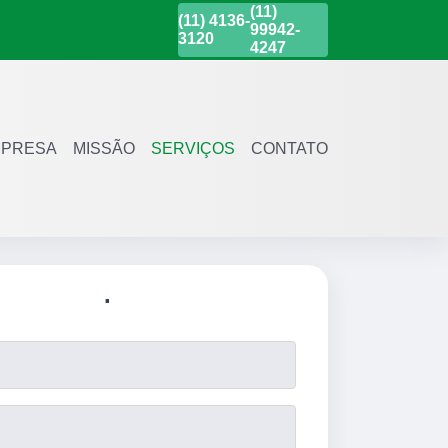
(11)
(11)
4136-
99942-
3120
4247
PRESA
MISSÃO
SERVIÇOS
CONTATO
.