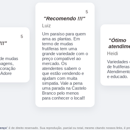
5
"Recomendo !!!"
Luiz
Um paraíso para quem
5
ama as plantas. Em
"Ótimo
!!"
termo de mudas
atendime
frutíferas tem uma
Heidi
grande variedade com o
 de mudas
preço compatível ao
Variedades
imagens,
mercado. Os
de frutíferas
ecoração
atendentes sabem o
Atendimento
. Adore
que estão vendendo e
e educado.
ajudam com muita
simpatia. Vale a pena
uma parada na Castelo
Branco pelo menos
para conhecer o local!!
renço
" é de direito reservado. Sua reprodução, parcial ou total, mesmo citando nossos links, é pro