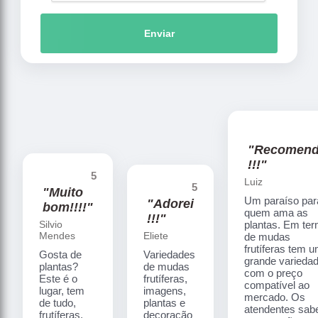
Enviar
"Recomen
!!!"
5
Luiz
5
"Muito
Um paraíso par
"Adorei
bom!!!!"
quem ama as
!!!"
Silvio
plantas. Em te
Mendes
Eliete
de mudas
frutíferas tem 
Gosta de
Variedades
grande varieda
plantas?
de mudas
com o preço
Este é o
frutíferas,
compatível ao
lugar, tem
imagens,
mercado. Os
de tudo,
plantas e
atendentes sa
frutíferas,
decoração