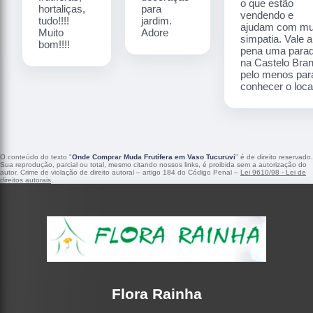
o que estão
hortaliças,
para
vendendo e
tudo!!!!
jardim.
ajudam com mu
Muito
Adore
simpatia. Vale a
bom!!!!
pena uma para
na Castelo Bra
pelo menos par
conhecer o local
O conteúdo do texto "
Onde Comprar Muda Frutífera em Vaso Tucuruvi
" é de direito reservado.
Sua reprodução, parcial ou total, mesmo citando nossos links, é proibida sem a autorização do
autor. Crime de violação de direito autoral – artigo 184 do Código Penal –
Lei 9610/98 - Lei de
direitos autorais
.
Flora Rainha