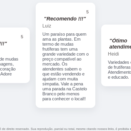
5
"Recomendo !!!"
Luiz
Um paraíso para quem
5
ama as plantas. Em
"Ótimo
!!"
termo de mudas
atendime
frutíferas tem uma
Heidi
grande variedade com o
 de mudas
preço compatível ao
Variedades
imagens,
mercado. Os
de frutíferas
ecoração
atendentes sabem o
Atendimento
. Adore
que estão vendendo e
e educado.
ajudam com muita
simpatia. Vale a pena
uma parada na Castelo
Branco pelo menos
para conhecer o local!!
 é de direito reservado. Sua reprodução, parcial ou total, mesmo citando nossos links, é proibida 