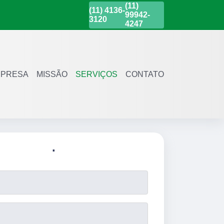
(11)
(11)
4136-
99942-
3120
4247
PRESA
MISSÃO
SERVIÇOS
CONTATO
.