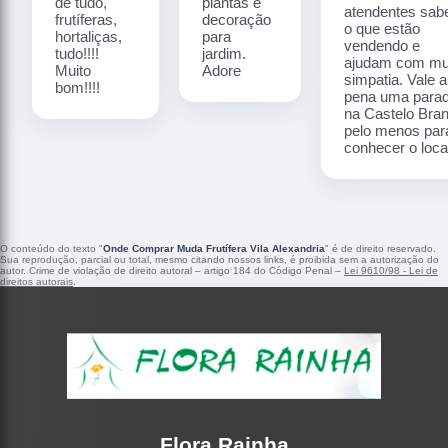
de tudo,
plantas e
atendentes sa
frutíferas,
decoração
o que estão
hortaliças,
para
vendendo e
tudo!!!!
jardim.
ajudam com mu
Muito
Adore
simpatia. Vale a
bom!!!!
pena uma para
na Castelo Bra
pelo menos par
conhecer o local
O conteúdo do texto "
Onde Comprar Muda Frutífera Vila Alexandria
" é de direito reservado.
Sua reprodução, parcial ou total, mesmo citando nossos links, é proibida sem a autorização do
autor. Crime de violação de direito autoral – artigo 184 do Código Penal –
Lei 9610/98 - Lei de
direitos autorais
.
Flora Rainha