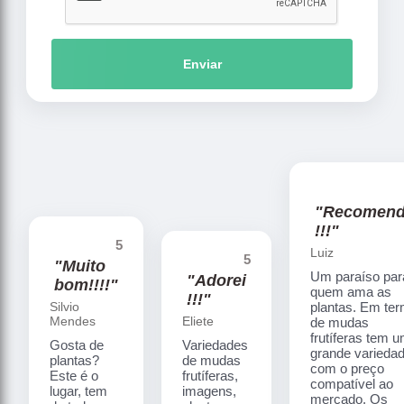
Enviar
"Recomen
!!!"
5
Luiz
5
"Muito
Um paraíso par
"Adorei
bom!!!!"
quem ama as
!!!"
Silvio
plantas. Em te
Mendes
Eliete
de mudas
frutíferas tem 
Gosta de
Variedades
grande varieda
plantas?
de mudas
com o preço
Este é o
frutíferas,
compatível ao
lugar, tem
imagens,
mercado. Os