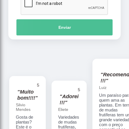
Enviar
"Recomen
!!!"
5
Luiz
5
"Muito
Um paraíso par
"Adorei
bom!!!!"
quem ama as
!!!"
Silvio
plantas. Em te
Mendes
Eliete
de mudas
frutíferas tem 
Gosta de
Variedades
grande varieda
plantas?
de mudas
com o preço
Este é o
frutíferas,