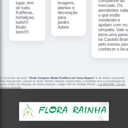
compatível ao
lugar, tem
imagens,
mercado. Os
de tudo,
plantas e
atendentes sa
frutíferas,
decoração
o que estão
hortaliças,
para
vendendo e
tudo!!!!
jardim.
ajudam com mu
Muito
Adore
simpatia. Vale a
bom!!!!
pena uma para
na Castelo Bra
pelo menos par
conhecer o local
O conteúdo do texto "
Onde Comprar Muda Frutífera em Vaso Itapevi
" é de direito reservado.
Sua reprodução, parcial ou total, mesmo citando nossos links, é proibida sem a autorização do
autor. Crime de violação de direito autoral – artigo 184 do Código Penal –
Lei 9610/98 - Lei de
direitos autorais
.