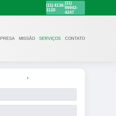
(11)
(11)
4136-
99942-
3120
4247
PRESA
MISSÃO
SERVIÇOS
CONTATO
.