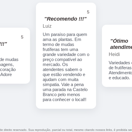
5
"Recomendo !!!"
Luiz
Um paraíso para quem
5
ama as plantas. Em
"Ótimo
!!"
termo de mudas
atendime
frutíferas tem uma
Heidi
grande variedade com o
 de mudas
preço compatível ao
Variedades
imagens,
mercado. Os
de frutíferas
ecoração
atendentes sabem o
Atendimento
. Adore
que estão vendendo e
e educado.
ajudam com muita
simpatia. Vale a pena
uma parada na Castelo
Branco pelo menos
para conhecer o local!!
 de direito reservado. Sua reprodução, parcial ou total, mesmo citando nossos links, é proibida se