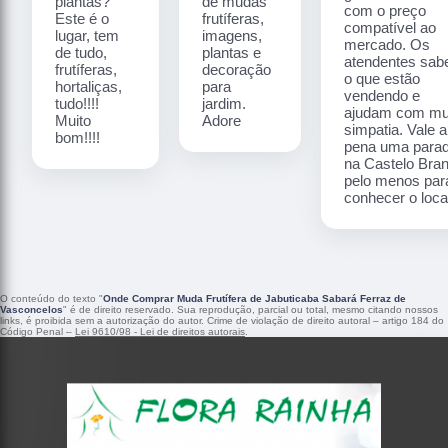
plantas?
de mudas
com o preço
Este é o
frutíferas,
compatível ao
lugar, tem
imagens,
mercado. Os
de tudo,
plantas e
atendentes sa
frutíferas,
decoração
o que estão
hortaliças,
para
vendendo e
tudo!!!!
jardim.
ajudam com mu
Muito
Adore
simpatia. Vale a
bom!!!!
pena uma para
na Castelo Bra
pelo menos par
conhecer o local
O conteúdo do texto "
Onde Comprar Muda Frutífera de Jabuticaba Sabará Ferraz de
Vasconcelos
" é de direito reservado. Sua reprodução, parcial ou total, mesmo citando nossos
links, é proibida sem a autorização do autor. Crime de violação de direito autoral – artigo 184 do
Código Penal –
Lei 9610/98 - Lei de direitos autorais
.