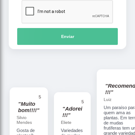
Enviar
"Recomen
!!!"
5
Luiz
5
"Muito
Um paraíso par
"Adorei
bom!!!!"
quem ama as
!!!"
Silvio
plantas. Em te
Mendes
Eliete
de mudas
frutíferas tem 
Gosta de
Variedades
grande varieda