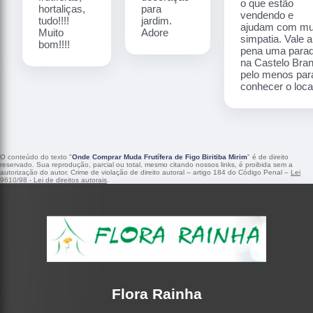
o que estão
hortaliças,
para
vendendo e
tudo!!!!
jardim.
ajudam com mu
Muito
Adore
simpatia. Vale a
bom!!!!
pena uma para
na Castelo Bra
pelo menos par
conhecer o local
O conteúdo do texto "
Onde Comprar Muda Frutífera de Figo Biritiba Mirim
" é de direito
reservado. Sua reprodução, parcial ou total, mesmo citando nossos links, é proibida sem a
autorização do autor. Crime de violação de direito autoral – artigo 184 do Código Penal –
Lei
9610/98 - Lei de direitos autorais
.
Flora Rainha