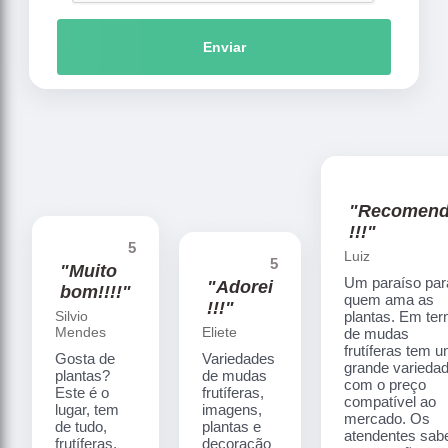
Enviar
"Recomen
!!!"
5
Luiz
5
"Muito
Um paraíso par
"Adorei
bom!!!!"
quem ama as
!!!"
Silvio
plantas. Em te
Mendes
Eliete
de mudas
frutíferas tem 
Gosta de
Variedades
grande varieda
plantas?
de mudas
com o preço
Este é o
frutíferas,
compatível ao
lugar, tem
imagens,
mercado. Os
de tudo,
plantas e
atendentes sa
frutíferas,
decoração