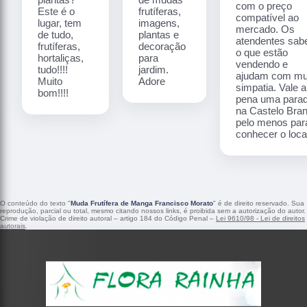
com o preço
Este é o
frutíferas,
compatível ao
lugar, tem
imagens,
mercado. Os
de tudo,
plantas e
atendentes sa
frutíferas,
decoração
o que estão
hortaliças,
para
vendendo e
tudo!!!!
jardim.
ajudam com mu
Muito
Adore
simpatia. Vale a
bom!!!!
pena uma para
na Castelo Bra
pelo menos par
conhecer o local
O conteúdo do texto "
Muda Frutífera de Manga Francisco Morato
" é de direito reservado. Sua
reprodução, parcial ou total, mesmo citando nossos links, é proibida sem a autorização do autor.
Crime de violação de direito autoral – artigo 184 do Código Penal –
Lei 9610/98 - Lei de direitos
autorais
.