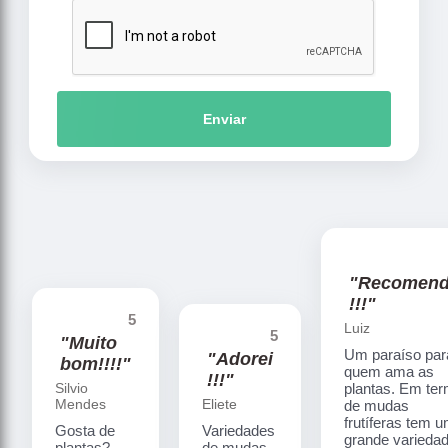
Enviar
"Recomen
!!!"
5
Luiz
5
"Muito
Um paraíso par
"Adorei
bom!!!!"
quem ama as
!!!"
Silvio
plantas. Em te
Mendes
Eliete
de mudas
frutíferas tem 
Gosta de
Variedades
grande varieda
plantas?
de mudas