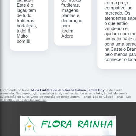
com o preço
Este é o
frutíferas,
compatível ao
lugar, tem
imagens,
mercado. Os
de tudo,
plantas e
atendentes sa
frutíferas,
decoração
o que estão
hortaliças,
para
vendendo e
tudo!!!!
jardim.
ajudam com mu
Muito
Adore
simpatia. Vale a
bom!!!!
pena uma para
na Castelo Bra
pelo menos par
conhecer o local
O conteúdo do texto "
Muda Frutífera de Jabuticaba Sabará Jardim Orly
" é de direito
reservado. Sua reprodução, parcial ou total, mesmo citando nossos links, é proibida sem a
autorização do autor. Crime de violação de direito autoral – artigo 184 do Código Penal –
Lei
9610/98 - Lei de direitos autorais
.