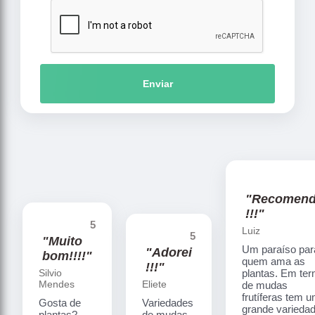
Enviar
"Recomen
!!!"
5
Luiz
5
"Muito
Um paraíso par
"Adorei
bom!!!!"
quem ama as
!!!"
Silvio
plantas. Em te
Mendes
Eliete
de mudas
frutíferas tem 
Gosta de
Variedades
grande varieda
plantas?
de mudas