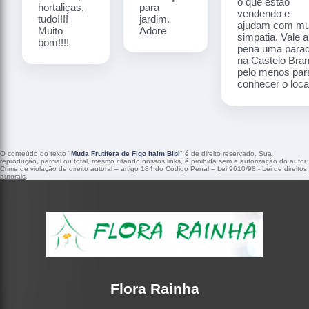
o que estão
hortaliças,
para
vendendo e
tudo!!!!
jardim.
ajudam com mu
Muito
Adore
simpatia. Vale a
bom!!!!
pena uma para
na Castelo Bra
pelo menos par
conhecer o local
O conteúdo do texto "
Muda Frutífera de Figo Itaim Bibi
" é de direito reservado. Sua
reprodução, parcial ou total, mesmo citando nossos links, é proibida sem a autorização do autor.
Crime de violação de direito autoral – artigo 184 do Código Penal –
Lei 9610/98 - Lei de direitos
autorais
.
Flora Rainha