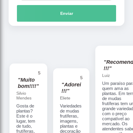
Enviar
"Recomen
!!!"
5
Luiz
5
"Muito
Um paraíso par
"Adorei
bom!!!!"
quem ama as
!!!"
Silvio
plantas. Em te
Mendes
Eliete
de mudas
frutíferas tem 
Gosta de
Variedades
grande varieda
plantas?
de mudas
com o preço
Este é o
frutíferas,
compatível ao
lugar, tem
imagens,
mercado. Os
de tudo,
plantas e
atendentes sa
frutíferas,
decoração