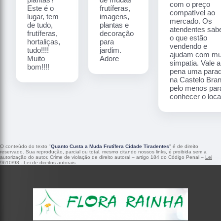
com o preço
Este é o
frutíferas,
compatível ao
lugar, tem
imagens,
mercado. Os
de tudo,
plantas e
atendentes sa
frutíferas,
decoração
o que estão
hortaliças,
para
vendendo e
tudo!!!!
jardim.
ajudam com mu
Muito
Adore
simpatia. Vale a
bom!!!!
pena uma para
na Castelo Bra
pelo menos par
conhecer o local
O conteúdo do texto "
Quanto Custa a Muda Frutífera Cidade Tiradentes
" é de direito
reservado. Sua reprodução, parcial ou total, mesmo citando nossos links, é proibida sem a
autorização do autor. Crime de violação de direito autoral – artigo 184 do Código Penal –
Lei
9610/98 - Lei de direitos autorais
.