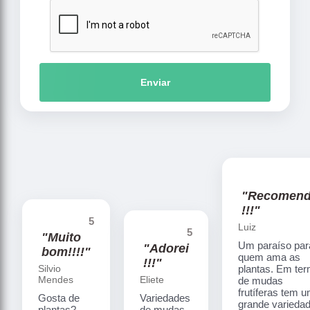
Enviar
"Recomen
!!!"
5
Luiz
5
"Muito
Um paraíso par
"Adorei
bom!!!!"
quem ama as
!!!"
Silvio
plantas. Em te
Mendes
Eliete
de mudas
frutíferas tem 
Gosta de
Variedades
grande varieda
plantas?
de mudas