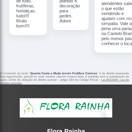
de tudo,
plantas e
atendentes sa
frutíferas,
decoração
o que estão
hortaliças,
para
vendendo e
tudo!!!!
jardim.
ajudam com mu
Muito
Adore
simpatia. Vale a
bom!!!!
pena uma para
na Castelo Bra
pelo menos par
conhecer o local
O conteúdo do texto "
Quanto Custa a Muda árvore Frutífera Caieiras
" é de direito reservado.
Sua reprodução, parcial ou total, mesmo citando nossos links, é proibida sem a autorização do
autor. Crime de violação de direito autoral – artigo 184 do Código Penal –
Lei 9610/98 - Lei de
direitos autorais
.
Flora Rainha