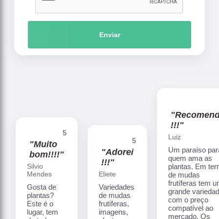
Enviar
"Recomen
!!!"
5
Luiz
5
"Muito
Um paraíso par
"Adorei
bom!!!!"
quem ama as
!!!"
Silvio
plantas. Em te
Mendes
Eliete
de mudas
frutíferas tem 
Gosta de
Variedades
grande varieda
plantas?
de mudas
com o preço
Este é o
frutíferas,
compatível ao
lugar, tem
imagens,
mercado. Os