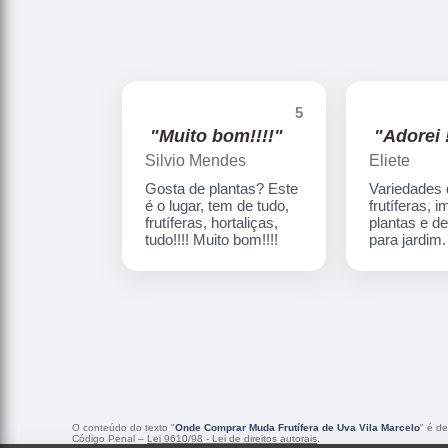
5
"Muito bom!!!!"
"Adorei !
Silvio Mendes
Eliete
Gosta de plantas? Este
Variedades
é o lugar, tem de tudo,
frutíferas, 
frutíferas, hortaliças,
plantas e d
tudo!!!! Muito bom!!!!
para jardim
O conteúdo do texto "
Onde Comprar Muda Frutífera de Uva Vila Marcelo
" é de
Código Penal –
Lei 9610/98 - Lei de direitos autorais
.