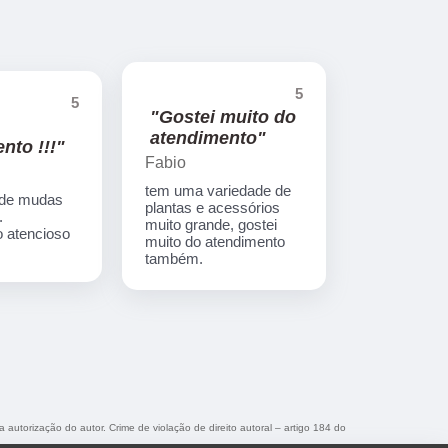
5
5
"Gostei muito do
atendimento"
nto !!!"
Fabio
tem uma variedade de
 de mudas
plantas e acessórios
.
muito grande, gostei
 atencioso
muito do atendimento
também.
a autorização do autor. Crime de violação de direito autoral – artigo 184 do