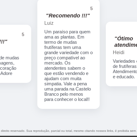
5
"Recomendo !!!"
Luiz
Um paraíso para quem
5
ama as plantas. Em
"Ótimo
!!"
termo de mudas
atendime
frutíferas tem uma
Heidi
grande variedade com o
 de mudas
preço compatível ao
Variedades
imagens,
mercado. Os
de frutíferas
ecoração
atendentes sabem o
Atendimento
. Adore
que estão vendendo e
e educado.
ajudam com muita
simpatia. Vale a pena
uma parada na Castelo
Branco pelo menos
para conhecer o local!!
 direito reservado. Sua reprodução, parcial ou total, mesmo citando nossos links, é proibida sem 