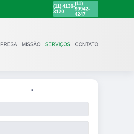
(11)
(11)
4136-
99942-
3120
4247
PRESA
MISSÃO
SERVIÇOS
CONTATO
.