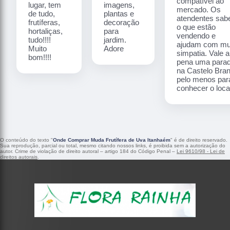
compatível ao
lugar, tem
imagens,
mercado. Os
de tudo,
plantas e
atendentes sa
frutíferas,
decoração
o que estão
hortaliças,
para
vendendo e
tudo!!!!
jardim.
ajudam com mu
Muito
Adore
simpatia. Vale a
bom!!!!
pena uma para
na Castelo Bra
pelo menos par
conhecer o local
O conteúdo do texto "
Onde Comprar Muda Frutífera de Uva Itanhaém
" é de direito reservado.
Sua reprodução, parcial ou total, mesmo citando nossos links, é proibida sem a autorização do
autor. Crime de violação de direito autoral – artigo 184 do Código Penal –
Lei 9610/98 - Lei de
direitos autorais
.