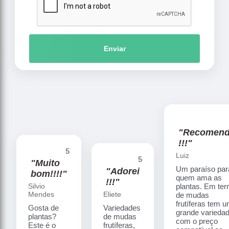
Enviar
"Recomen
!!!"
5
Luiz
5
"Muito
Um paraíso par
"Adorei
bom!!!!"
quem ama as
!!!"
Silvio
plantas. Em te
Mendes
Eliete
de mudas
frutíferas tem 
Gosta de
Variedades
grande varieda
plantas?
de mudas
com o preço
Este é o
frutíferas,