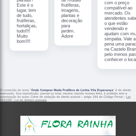
com o preço
Este é o
frutíferas,
compatível ao
lugar, tem
imagens,
mercado. Os
de tudo,
plantas e
atendentes sa
frutíferas,
decoração
o que estão
hortaliças,
para
vendendo e
tudo!!!!
jardim.
ajudam com mu
Muito
Adore
simpatia. Vale a
bom!!!!
pena uma para
na Castelo Bra
pelo menos par
conhecer o local
O conteúdo do texto "
Onde Comprar Muda Frutífera de Lichia Vila Esperança
" é de direito
reservado. Sua reprodução, parcial ou total, mesmo citando nossos links, é proibida sem a
autorização do autor. Crime de violação de direito autoral – artigo 184 do Código Penal –
Lei
9610/98 - Lei de direitos autorais
.