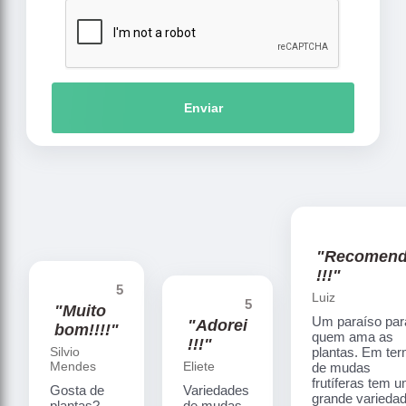
Enviar
"Recomen
!!!"
5
Luiz
5
"Muito
Um paraíso par
"Adorei
bom!!!!"
quem ama as
!!!"
Silvio
plantas. Em te
Mendes
Eliete
de mudas
frutíferas tem 
Gosta de
Variedades
grande varieda
plantas?
de mudas