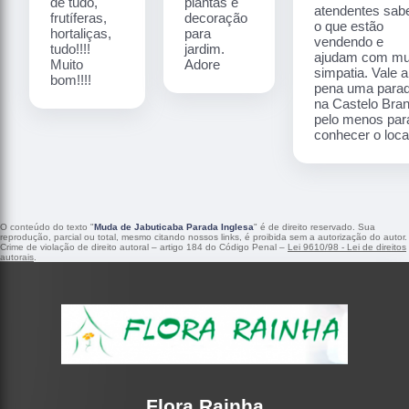
de tudo,
plantas e
atendentes sa
frutíferas,
decoração
o que estão
hortaliças,
para
vendendo e
tudo!!!!
jardim.
ajudam com mu
Muito
Adore
simpatia. Vale a
bom!!!!
pena uma para
na Castelo Bra
pelo menos par
conhecer o local
O conteúdo do texto "
Muda de Jabuticaba Parada Inglesa
" é de direito reservado. Sua
reprodução, parcial ou total, mesmo citando nossos links, é proibida sem a autorização do autor.
Crime de violação de direito autoral – artigo 184 do Código Penal –
Lei 9610/98 - Lei de direitos
autorais
.
Flora Rainha