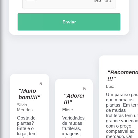
Enviar
"Recomen
!!!"
5
Luiz
5
"Muito
Um paraíso par
"Adorei
bom!!!!"
quem ama as
!!!"
Silvio
plantas. Em te
Mendes
Eliete
de mudas
frutíferas tem 
Gosta de
Variedades
grande varieda
plantas?
de mudas
com o preço
Este é o
frutíferas,
compatível ao
lugar, tem
imagens,
mercado. Os