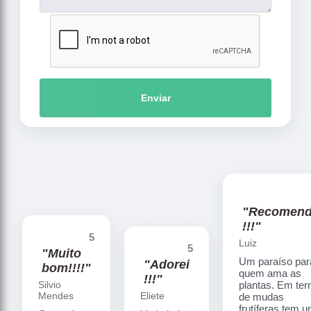
Enviar
"Recomen
!!!"
5
Luiz
5
"Muito
Um paraíso par
"Adorei
bom!!!!"
quem ama as
!!!"
Silvio
plantas. Em te
Mendes
Eliete
de mudas
frutíferas tem 