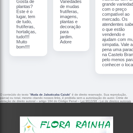
Gosta de
Variedades
grande varieda
plantas?
de mudas
com o preço
Este é o
frutíferas,
compatível ao
lugar, tem
imagens,
mercado. Os
de tudo,
plantas e
atendentes sa
frutíferas,
decoração
o que estão
hortaliças,
para
vendendo e
tudo!!!!
jardim.
ajudam com mu
Muito
Adore
simpatia. Vale a
bom!!!!
pena uma para
na Castelo Bra
pelo menos par
conhecer o local
O conteúdo do texto "
Muda de Jabuticaba Caiubi
" é de direito reservado. Sua reprodução,
parcial ou total, mesmo citando nossos links, é proibida sem a autorização do autor. Crime de
violação de direito autoral – artigo 184 do Código Penal –
Lei 9610/98 - Lei de direitos autorais
.