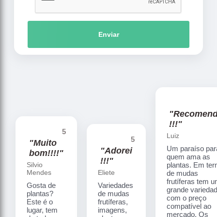
Enviar
"Recomen
!!!"
5
Luiz
5
"Muito
Um paraíso par
"Adorei
bom!!!!"
quem ama as
!!!"
Silvio
plantas. Em te
Mendes
Eliete
de mudas
frutíferas tem 
Gosta de
Variedades
grande varieda
plantas?
de mudas
com o preço
Este é o
frutíferas,
compatível ao
lugar, tem
imagens,
mercado. Os