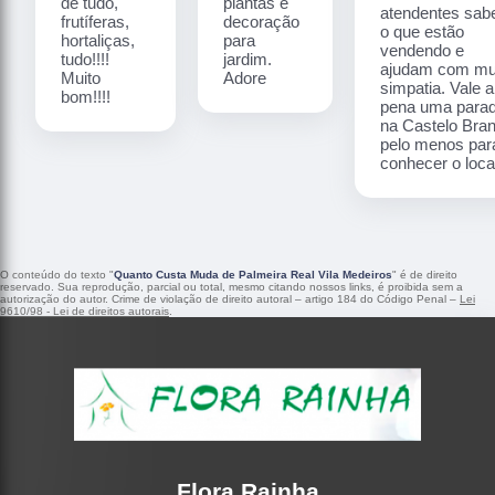
de tudo,
plantas e
atendentes sa
frutíferas,
decoração
o que estão
hortaliças,
para
vendendo e
tudo!!!!
jardim.
ajudam com mu
Muito
Adore
simpatia. Vale a
bom!!!!
pena uma para
na Castelo Bra
pelo menos par
conhecer o local
O conteúdo do texto "
Quanto Custa Muda de Palmeira Real Vila Medeiros
" é de direito
reservado. Sua reprodução, parcial ou total, mesmo citando nossos links, é proibida sem a
autorização do autor. Crime de violação de direito autoral – artigo 184 do Código Penal –
Lei
9610/98 - Lei de direitos autorais
.
Flora Rainha