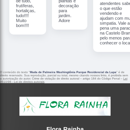
de tudo,
plantas e
atendentes sa
frutíferas,
decoração
o que estão
hortaliças,
para
vendendo e
tudo!!!!
jardim.
ajudam com mu
Muito
Adore
simpatia. Vale a
bom!!!!
pena uma para
na Castelo Bra
pelo menos par
conhecer o local
O conteúdo do texto "
Muda de Palmeira Washingtônia Parque Residencial da Lapa
" é de
direito reservado. Sua reprodução, parcial ou total, mesmo citando nossos links, é proibida sem
a autorização do autor. Crime de violação de direito autoral – artigo 184 do Código Penal –
Lei
9610/98 - Lei de direitos autorais
.
Flora Rainha