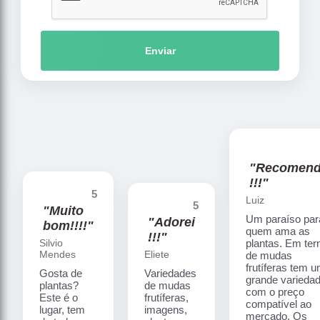
Enviar
"Recomen
!!!"
5
Luiz
5
"Muito
Um paraíso par
"Adorei
bom!!!!"
quem ama as
!!!"
Silvio
plantas. Em te
Mendes
Eliete
de mudas
frutíferas tem 
Gosta de
Variedades
grande varieda
plantas?
de mudas
com o preço
Este é o
frutíferas,
compatível ao
lugar, tem
imagens,
mercado. Os