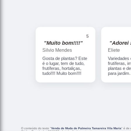
5
"Muito bom!!!!"
"Adorei !
Silvio Mendes
Eliete
Gosta de plantas? Este
Variedades
é o lugar, tem de tudo,
frutíferas, 
frutíferas, hortaliças,
plantas e d
tudo!!!! Muito bom!!!!
para jardim
O conteúdo do texto "
Venda de Muda de Palmeira Tamareira Vila Maria
" é de 