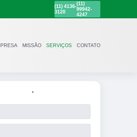
(11)
(11)
4136-
99942-
3120
4247
PRESA
MISSÃO
SERVIÇOS
CONTATO
.