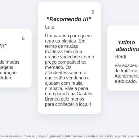
5
"Recomendo !!!"
Luiz
Um paraíso para quem
5
ama as plantas. Em
"Ótimo
!!"
termo de mudas
atendime
frutíferas tem uma
Heidi
grande variedade com o
 de mudas
preço compatível ao
Variedades
imagens,
mercado. Os
de frutíferas
ecoração
atendentes sabem o
Atendimento
. Adore
que estão vendendo e
e educado.
ajudam com muita
simpatia. Vale a pena
uma parada na Castelo
Branco pelo menos
para conhecer o local!!
direito reservado. Sua reprodução, parcial ou total, mesmo citando nossos links, é proibida sem a