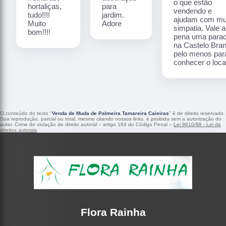
o que estão
hortaliças,
para
vendendo e
tudo!!!!
jardim.
ajudam com mu
Muito
Adore
simpatia. Vale a
bom!!!!
pena uma para
na Castelo Bra
pelo menos par
conhecer o local
O conteúdo do texto "
Venda de Muda de Palmeira Tamareira Caieiras
" é de direito reservado.
Sua reprodução, parcial ou total, mesmo citando nossos links, é proibida sem a autorização do
autor. Crime de violação de direito autoral – artigo 184 do Código Penal –
Lei 9610/98 - Lei de
direitos autorais
.
Flora Rainha