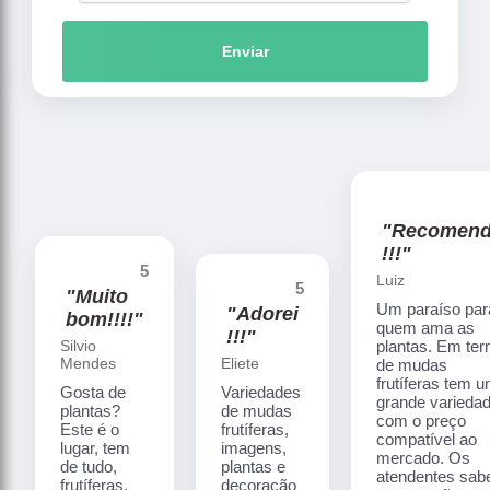
Enviar
"Recomen
!!!"
5
Luiz
5
"Muito
Um paraíso par
"Adorei
bom!!!!"
quem ama as
!!!"
Silvio
plantas. Em te
Mendes
Eliete
de mudas
frutíferas tem 
Gosta de
Variedades
grande varieda
plantas?
de mudas
com o preço
Este é o
frutíferas,
compatível ao
lugar, tem
imagens,
mercado. Os
de tudo,
plantas e
atendentes sa
frutíferas,
decoração