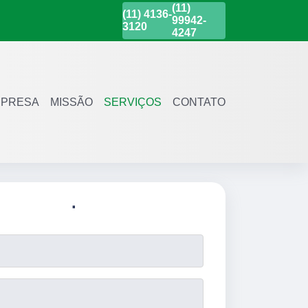
(11)
(11)
4136-
99942-
3120
4247
PRESA
MISSÃO
SERVIÇOS
CONTATO
.