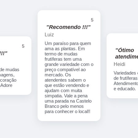
5
"Recomendo !!!"
Luiz
Um paraíso para quem
5
ama as plantas. Em
"Ótimo
!!"
termo de mudas
atendime
frutíferas tem uma
Heidi
grande variedade com o
 de mudas
preço compatível ao
Variedades
imagens,
mercado. Os
de frutíferas
ecoração
atendentes sabem o
Atendimento
. Adore
que estão vendendo e
e educado.
ajudam com muita
simpatia. Vale a pena
uma parada na Castelo
Branco pelo menos
para conhecer o local!!