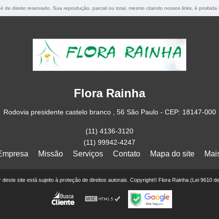
 é de direito reservado. Sua reprodução, parcial ou total, mesmo citando nossos links, é proibida
Flora Rainha
Rodovia presidente castelo branco , 56 São Paulo - CEP: 18147-000
(11) 4136-3120
(11) 99942-4247
Empresa
Missão
Serviços
Contato
Mapa do site
Mai
or deste site está sujeito à proteção de direitos autorais. Copyright© Flora Rainha (Lei 9610 d