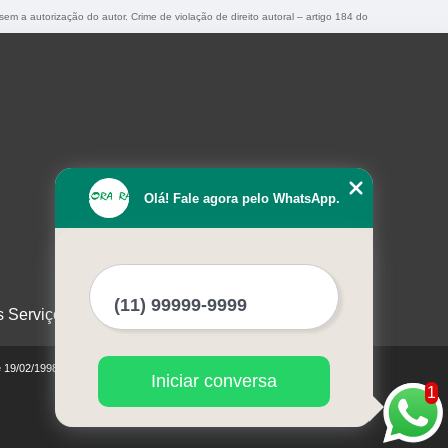
 sem a autorização do autor. Crime de violação de direito autoral – artigo 184 do
Olá! Fale agora pelo WhatsApp.
s Serviços
e 19/02/1998)
Iniciar conversa
1