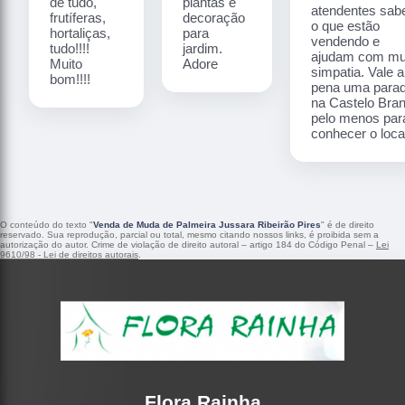
de tudo,
plantas e
atendentes sa
frutíferas,
decoração
o que estão
hortaliças,
para
vendendo e
tudo!!!!
jardim.
ajudam com mu
Muito
Adore
simpatia. Vale a
bom!!!!
pena uma para
na Castelo Bra
pelo menos par
conhecer o local
O conteúdo do texto "
Venda de Muda de Palmeira Jussara Ribeirão Pires
" é de direito
reservado. Sua reprodução, parcial ou total, mesmo citando nossos links, é proibida sem a
autorização do autor. Crime de violação de direito autoral – artigo 184 do Código Penal –
Lei
9610/98 - Lei de direitos autorais
.
Flora Rainha