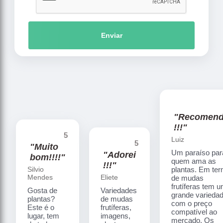
Enviar
"Recomen
!!!"
5
Luiz
5
"Muito
Um paraíso par
"Adorei
bom!!!!"
quem ama as
!!!"
Silvio
plantas. Em te
Mendes
Eliete
de mudas
frutíferas tem 
Gosta de
Variedades
grande varieda
plantas?
de mudas
com o preço
Este é o
frutíferas,
compatível ao
lugar, tem
imagens,
mercado. Os