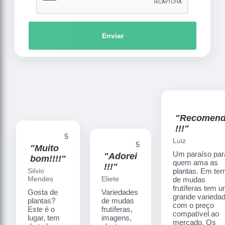
Enviar
"Recomen
!!!"
5
Luiz
5
"Muito
Um paraíso par
"Adorei
bom!!!!"
quem ama as
!!!"
Silvio
plantas. Em te
Mendes
Eliete
de mudas
frutíferas tem 
Gosta de
Variedades
grande varieda
plantas?
de mudas
com o preço
Este é o
frutíferas,
compatível ao
lugar, tem
imagens,
mercado. Os