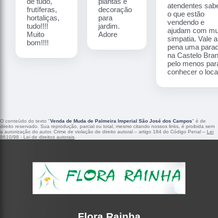
de tudo,
plantas e
atendentes sa
frutíferas,
decoração
o que estão
hortaliças,
para
vendendo e
tudo!!!!
jardim.
ajudam com mu
Muito
Adore
simpatia. Vale a
bom!!!!
pena uma para
na Castelo Bra
pelo menos par
conhecer o local
O conteúdo do texto "
Venda de Muda de Palmeira Imperial São José dos Campos
" é de
direito reservado. Sua reprodução, parcial ou total, mesmo citando nossos links, é proibida sem
a autorização do autor. Crime de violação de direito autoral – artigo 184 do Código Penal –
Lei
9610/98 - Lei de direitos autorais
.
Flora Rainha