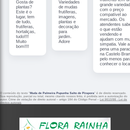
Gosta de
Variedades
grande varieda
plantas?
de mudas
com o preço
Este é o
frutíferas,
compatível ao
lugar, tem
imagens,
mercado. Os
de tudo,
plantas e
atendentes sa
frutíferas,
decoração
o que estão
hortaliças,
para
vendendo e
tudo!!!!
jardim.
ajudam com mu
Muito
Adore
simpatia. Vale a
bom!!!!
pena uma para
na Castelo Bra
pelo menos par
conhecer o local
O conteúdo do texto "
Muda de Palmeira Pupunha Salto de Pirapora
" é de direito reservado.
Sua reprodução, parcial ou total, mesmo citando nossos links, é proibida sem a autorização do
autor. Crime de violação de direito autoral – artigo 184 do Código Penal –
Lei 9610/98 - Lei de
direitos autorais
.