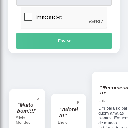
Enviar
"Recomen
!!!"
5
Luiz
5
"Muito
Um paraíso par
"Adorei
bom!!!!"
quem ama as
!!!"
Silvio
plantas. Em te
Mendes
Eliete
de mudas
frutíferas tem 