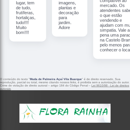
compatível ao
lugar, tem
imagens,
mercado. Os
de tudo,
plantas e
atendentes sa
frutíferas,
decoração
o que estão
hortaliças,
para
vendendo e
tudo!!!!
jardim.
ajudam com mu
Muito
Adore
simpatia. Vale a
bom!!!!
pena uma para
na Castelo Bra
pelo menos par
conhecer o local
O conteúdo do texto "
Muda de Palmeira Açaí Vila Buarque
" é de direito reservado. Sua
reprodução, parcial ou total, mesmo citando nossos links, é proibida sem a autorização do autor.
Crime de violação de direito autoral – artigo 184 do Código Penal –
Lei 9610/98 - Lei de direitos
autorais
.