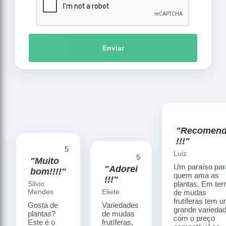
Enviar
"Recomen
!!!"
5
Luiz
5
"Muito
Um paraíso par
"Adorei
bom!!!!"
quem ama as
!!!"
Silvio
plantas. Em te
Mendes
Eliete
de mudas
frutíferas tem 
Gosta de
Variedades
grande varieda
plantas?
de mudas
com o preço
Este é o
frutíferas,