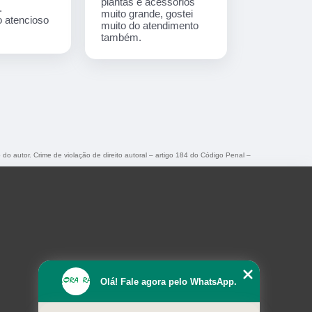
plantas e acessórios
.
muito grande, gostei
 atencioso
muito do atendimento
também.
 do autor. Crime de violação de direito autoral – artigo 184 do Código Penal –
Olá! Fale agora pelo WhatsApp.