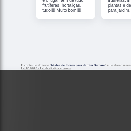
é o lugar, tem de tudo,
frutíferas, 
frutíferas, hortaliças,
plantas e d
tudo!!!! Muito bom!!!!
para jardim
O conteúdo do texto "
Mudas de Flores para Jardim Sumaré
" é de direito rese
Lei 9610/98 - Lei de direitos autorais
.