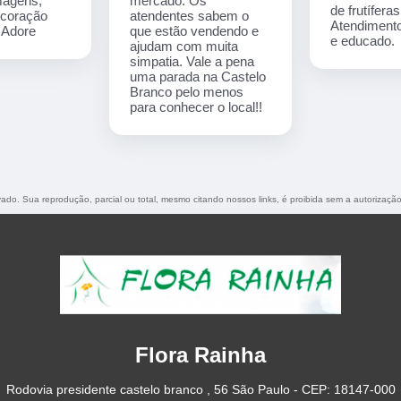
imagens,
mercado. Os
de frutíferas
ecoração
atendentes sabem o
Atendimento
. Adore
que estão vendendo e
e educado.
ajudam com muita
simpatia. Vale a pena
uma parada na Castelo
Branco pelo menos
para conhecer o local!!
rvado. Sua reprodução, parcial ou total, mesmo citando nossos links, é proibida sem a autorização
Flora Rainha
Rodovia presidente castelo branco , 56 São Paulo - CEP: 18147-000