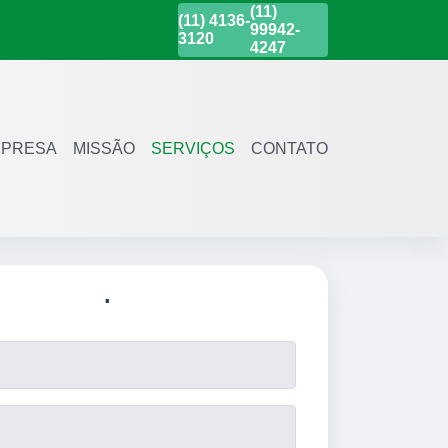
(11)
(11)
4136-
99942-
3120
4247
PRESA
MISSÃO
SERVIÇOS
CONTATO
.