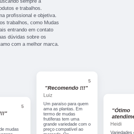
 buscando sempre a
odutos e trabalhos.
 profissional e objetiva.
ros trabalhos, como Mudas
ais entrando em contato
as dúvidas sobre os
o ramo com a melhor marca.
5
"Recomendo !!!"
Luiz
Um paraíso para quem
5
ama as plantas. Em
"Ótimo
!!"
termo de mudas
atendime
frutíferas tem uma
Heidi
grande variedade com o
 de mudas
preço compatível ao
Variedades