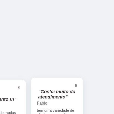
5
5
"Gostei muito do
atendimento"
nto !!!"
Fabio
tem uma variedade de
 de mudas