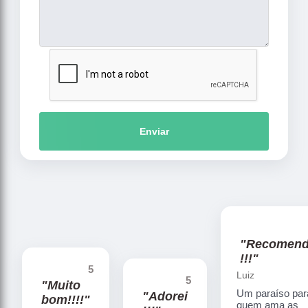
Enviar
"Recomen
!!!"
5
Luiz
5
"Muito
Um paraíso par
"Adorei
bom!!!!"
quem ama as