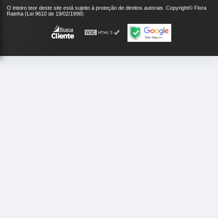
O inteiro teor deste site está sujeito à proteção de direitos autorais. Copyright© Flora
Rainha (Lei 9610 de 19/02/1998)