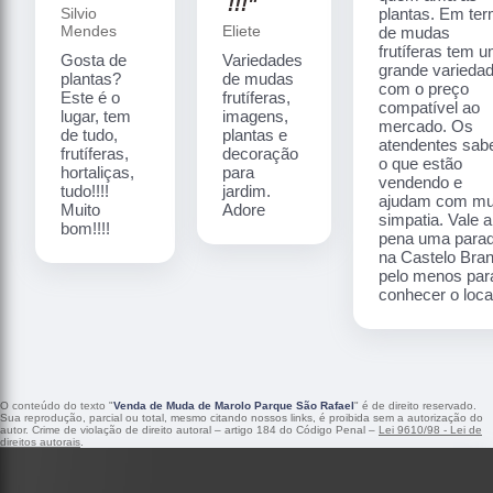
!!!"
Silvio
plantas. Em te
Mendes
Eliete
de mudas
frutíferas tem 
Gosta de
Variedades
grande varieda
plantas?
de mudas
com o preço
Este é o
frutíferas,
compatível ao
lugar, tem
imagens,
mercado. Os
de tudo,
plantas e
atendentes sa
frutíferas,
decoração
o que estão
hortaliças,
para
vendendo e
tudo!!!!
jardim.
ajudam com mu
Muito
Adore
simpatia. Vale a
bom!!!!
pena uma para
na Castelo Bra
pelo menos par
conhecer o local
O conteúdo do texto "
Venda de Muda de Marolo Parque São Rafael
" é de direito reservado.
Sua reprodução, parcial ou total, mesmo citando nossos links, é proibida sem a autorização do
autor. Crime de violação de direito autoral – artigo 184 do Código Penal –
Lei 9610/98 - Lei de
direitos autorais
.