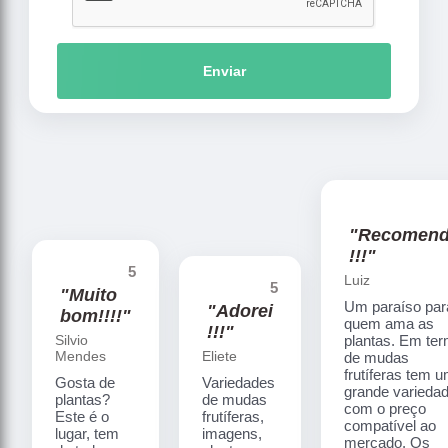
Enviar
"Recomen
!!!"
5
Luiz
5
"Muito
Um paraíso par
"Adorei
bom!!!!"
quem ama as
!!!"
Silvio
plantas. Em te
Mendes
Eliete
de mudas
frutíferas tem 
Gosta de
Variedades
grande varieda
plantas?
de mudas
com o preço
Este é o
frutíferas,
compatível ao
lugar, tem
imagens,
mercado. Os