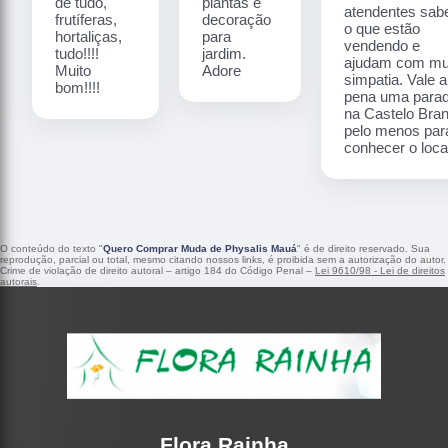
de tudo,
plantas e
atendentes sa
frutíferas,
decoração
o que estão
hortaliças,
para
vendendo e
tudo!!!!
jardim.
ajudam com mu
Muito
Adore
simpatia. Vale a
bom!!!!
pena uma para
na Castelo Bra
pelo menos par
conhecer o local
O conteúdo do texto "
Quero Comprar Muda de Physalis Mauá
" é de direito reservado. Sua
reprodução, parcial ou total, mesmo citando nossos links, é proibida sem a autorização do autor.
Crime de violação de direito autoral – artigo 184 do Código Penal –
Lei 9610/98 - Lei de direitos
autorais
.
Flora Rainha