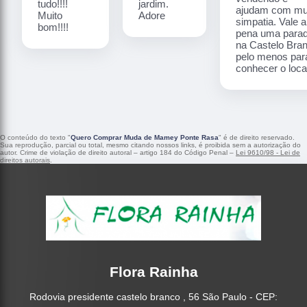
tudo!!!!
jardim.
ajudam com mu
Muito
Adore
simpatia. Vale a
bom!!!!
pena uma para
na Castelo Bra
pelo menos par
conhecer o local
O conteúdo do texto "
Quero Comprar Muda de Mamey Ponte Rasa
" é de direito reservado.
Sua reprodução, parcial ou total, mesmo citando nossos links, é proibida sem a autorização do
autor. Crime de violação de direito autoral – artigo 184 do Código Penal –
Lei 9610/98 - Lei de
direitos autorais
.
Flora Rainha
Rodovia presidente castelo branco , 56 São Paulo - CEP: