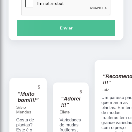
Enviar
"Recomen
!!!"
5
Luiz
5
"Muito
Um paraíso par
"Adorei
bom!!!!"
quem ama as
!!!"
Silvio
plantas. Em te
Mendes
Eliete
de mudas
frutíferas tem 
Gosta de
Variedades
grande varieda
plantas?
de mudas
com o preço
Este é o
frutíferas,