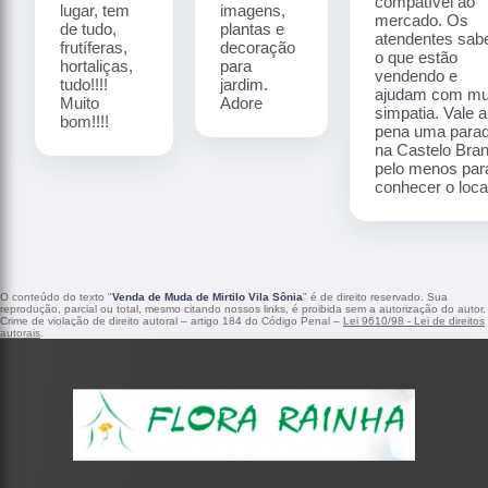
compatível ao
lugar, tem
imagens,
mercado. Os
de tudo,
plantas e
atendentes sa
frutíferas,
decoração
o que estão
hortaliças,
para
vendendo e
tudo!!!!
jardim.
ajudam com mu
Muito
Adore
simpatia. Vale a
bom!!!!
pena uma para
na Castelo Bra
pelo menos par
conhecer o local
O conteúdo do texto "
Venda de Muda de Mirtilo Vila Sônia
" é de direito reservado. Sua
reprodução, parcial ou total, mesmo citando nossos links, é proibida sem a autorização do autor.
Crime de violação de direito autoral – artigo 184 do Código Penal –
Lei 9610/98 - Lei de direitos
autorais
.