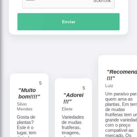
Enviar
"Recomen
!!!"
5
Luiz
5
"Muito
Um paraíso par
"Adorei
bom!!!!"
quem ama as
!!!"
Silvio
plantas. Em te
Mendes
Eliete
de mudas
frutíferas tem 
Gosta de
Variedades
grande varieda
plantas?
de mudas
com o preço
Este é o
frutíferas,
compatível ao
lugar, tem
imagens,
mercado. Os