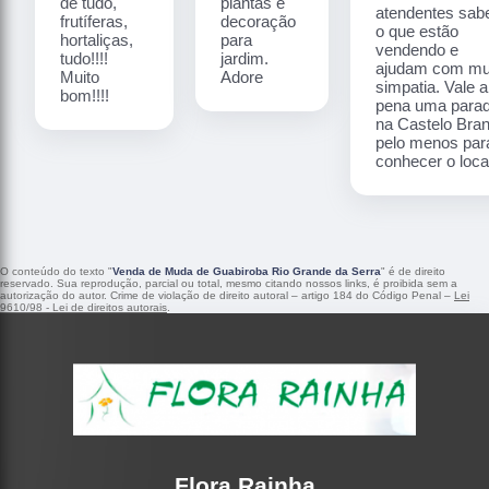
de tudo,
plantas e
atendentes sa
frutíferas,
decoração
o que estão
hortaliças,
para
vendendo e
tudo!!!!
jardim.
ajudam com mu
Muito
Adore
simpatia. Vale a
bom!!!!
pena uma para
na Castelo Bra
pelo menos par
conhecer o local
O conteúdo do texto "
Venda de Muda de Guabiroba Rio Grande da Serra
" é de direito
reservado. Sua reprodução, parcial ou total, mesmo citando nossos links, é proibida sem a
autorização do autor. Crime de violação de direito autoral – artigo 184 do Código Penal –
Lei
9610/98 - Lei de direitos autorais
.
Flora Rainha