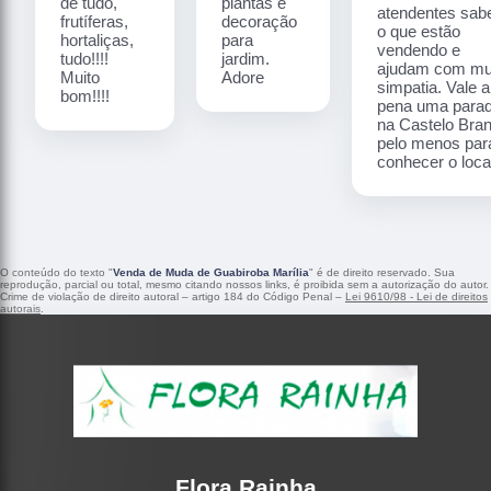
de tudo,
plantas e
atendentes sa
frutíferas,
decoração
o que estão
hortaliças,
para
vendendo e
tudo!!!!
jardim.
ajudam com mu
Muito
Adore
simpatia. Vale a
bom!!!!
pena uma para
na Castelo Bra
pelo menos par
conhecer o local
O conteúdo do texto "
Venda de Muda de Guabiroba Marília
" é de direito reservado. Sua
reprodução, parcial ou total, mesmo citando nossos links, é proibida sem a autorização do autor.
Crime de violação de direito autoral – artigo 184 do Código Penal –
Lei 9610/98 - Lei de direitos
autorais
.
Flora Rainha