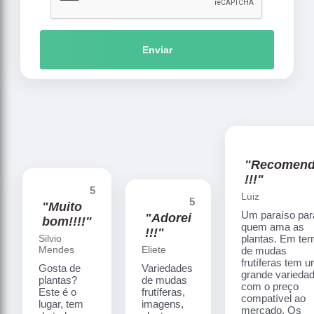
Enviar
"Recomen
!!!"
5
Luiz
5
"Muito
Um paraíso par
"Adorei
bom!!!!"
quem ama as
!!!"
Silvio
plantas. Em te
Mendes
Eliete
de mudas
frutíferas tem 
Gosta de
Variedades
grande varieda
plantas?
de mudas
com o preço
Este é o
frutíferas,
compatível ao
lugar, tem
imagens,
mercado. Os