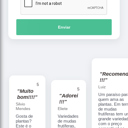
Enviar
"Recomen
!!!"
5
Luiz
5
"Muito
Um paraíso par
"Adorei
bom!!!!"
quem ama as
!!!"
Silvio
plantas. Em te
Mendes
Eliete
de mudas
frutíferas tem 
Gosta de
Variedades
grande varieda
plantas?
de mudas
com o preço
Este é o
frutíferas,