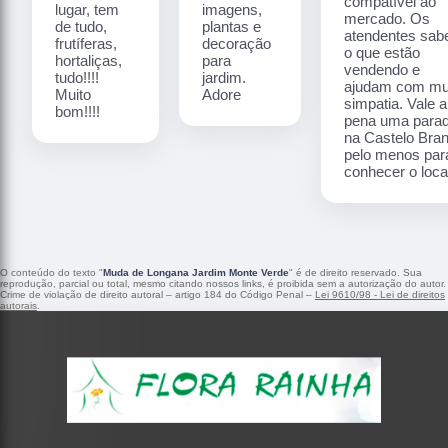
compatível ao
lugar, tem
imagens,
mercado. Os
de tudo,
plantas e
atendentes sa
frutíferas,
decoração
o que estão
hortaliças,
para
vendendo e
tudo!!!!
jardim.
ajudam com mu
Muito
Adore
simpatia. Vale a
bom!!!!
pena uma para
na Castelo Bra
pelo menos par
conhecer o local
O conteúdo do texto "
Muda de Longana Jardim Monte Verde
" é de direito reservado. Sua
reprodução, parcial ou total, mesmo citando nossos links, é proibida sem a autorização do autor.
Crime de violação de direito autoral – artigo 184 do Código Penal –
Lei 9610/98 - Lei de direitos
autorais
.