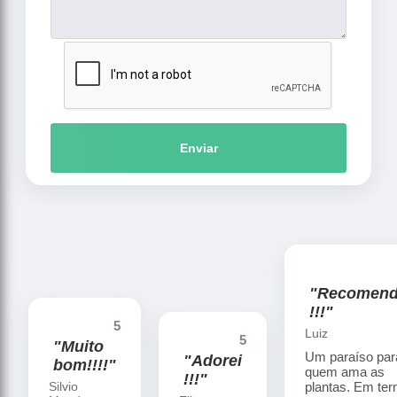
Enviar
"Recomen
!!!"
5
Luiz
5
"Muito
Um paraíso par
"Adorei
bom!!!!"
quem ama as
!!!"
Silvio
plantas. Em te