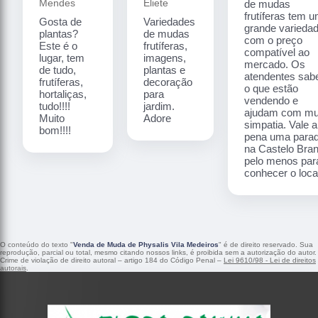
Mendes
Eliete
de mudas
frutíferas tem 
Gosta de
Variedades
grande varieda
plantas?
de mudas
com o preço
Este é o
frutíferas,
compatível ao
lugar, tem
imagens,
mercado. Os
de tudo,
plantas e
atendentes sa
frutíferas,
decoração
o que estão
hortaliças,
para
vendendo e
tudo!!!!
jardim.
ajudam com mu
Muito
Adore
simpatia. Vale a
bom!!!!
pena uma para
na Castelo Bra
pelo menos par
conhecer o local
O conteúdo do texto "
Venda de Muda de Physalis Vila Medeiros
" é de direito reservado. Sua
reprodução, parcial ou total, mesmo citando nossos links, é proibida sem a autorização do autor.
Crime de violação de direito autoral – artigo 184 do Código Penal –
Lei 9610/98 - Lei de direitos
autorais
.