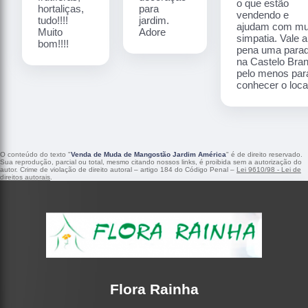
o que estão
hortaliças,
para
vendendo e
tudo!!!!
jardim.
ajudam com mu
Muito
Adore
simpatia. Vale a
bom!!!!
pena uma para
na Castelo Bra
pelo menos par
conhecer o local
O conteúdo do texto "
Venda de Muda de Mangostão Jardim América
" é de direito reservado.
Sua reprodução, parcial ou total, mesmo citando nossos links, é proibida sem a autorização do
autor. Crime de violação de direito autoral – artigo 184 do Código Penal –
Lei 9610/98 - Lei de
direitos autorais
.
Flora Rainha