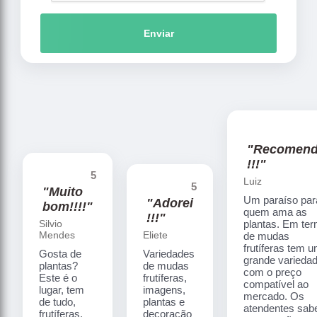
Enviar
"Recomen
!!!"
5
Luiz
5
"Muito
Um paraíso par
"Adorei
bom!!!!"
quem ama as
!!!"
Silvio
plantas. Em te
Mendes
Eliete
de mudas
frutíferas tem 
Gosta de
Variedades
grande varieda
plantas?
de mudas
com o preço
Este é o
frutíferas,
compatível ao
lugar, tem
imagens,
mercado. Os
de tudo,
plantas e
atendentes sa
frutíferas,
decoração